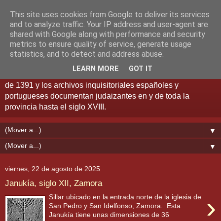
This site uses cookies from Google to deliver its services
Museo Judío de Zamora
and to analyze traffic. Your IP address and user-agent are
shared with Google along with performance and security
metrics to ensure quality of service, generate usage
La presencia judía en la ciudad data del siglo XI. Hasta
statistics, and to detect and address abuse.
1492 hubo dos juderías - La Horta y La Lana. Los
LEARN MORE
GOT IT
judeoconversos fueron numerosos, especialmente después
de 1391 y los archivos inquisitoriales españoles y
portugueses documentan judaizantes en y de toda la
provincia hasta el siglo XVIII.
▼
▼
viernes, 22 de agosto de 2025
Janukía, siglo XII, Zamora
›
Sillar ubicado en la entrada norte de la iglesia de
San Pedro y San Idelfonso, Zamora. Esta
Janukía tiene unas dimensiones de 36