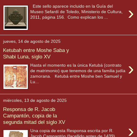
›
Este sello aparece incluido en la Guía del
Museo Sefardí de Toledo, Ministerio de Cultura,
2011, página 156. Como explican los ...
jueves, 14 de agosto de 2025
Ketubah entre Moshe Saba y
Shabi Luna, siglo XV
›
Hasta el momento es la única Ketubá (contrato
de matrimonio) que tenemos de una familia judía
zamorana. Ketubá entre Moshe ben Samuel y
Lu...
miércoles, 13 de agosto de 2025
Responsa de R. Jacob
Campantón, copia de la
segunda mitad del siglo XV
›
Una copia de esta Responsa escrita por R.
Jacob Campantón (facellido antes de 1439),